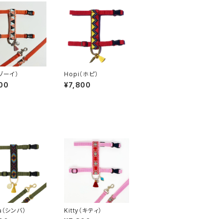
（ゾーイ）
Hopi（ホピ）
00
¥7,800
a（シンバ）
Kitty（キティ）