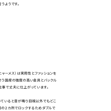
言うようです。
（ニャーメス）は実用性とファッションを
使う国産の強度の高い金具とバックル
仕事で丈夫に仕上がっています。
いていると音が鳴り目視以外でもどこ
胴の２カ所でロックするためダブルで