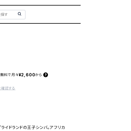
¥2,600
料無料で
月々
から
を確認する
プライドランドの王子シンバ。アフリカ